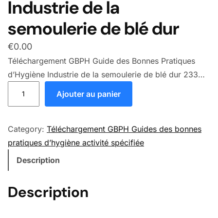
Industrie de la
semoulerie de blé dur
€
0.00
Téléchargement GBPH Guide des Bonnes Pratiques
d’Hygiène Industrie de la semoulerie de blé dur 233
quantité de Guide des Bonnes Pratiques d'Hygiène Industr
Pages
Ajouter au panier
Category:
Téléchargement GBPH Guides des bonnes
pratiques d’hygiène activité spécifiée
Description
Description