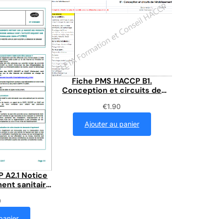
Fiche PMS HACCP B1.
Conception et circuits de
l’établissement
€
1.90
Ajouter au panier
 A2.1 Notice
nt sanitaire
13983
0
panier