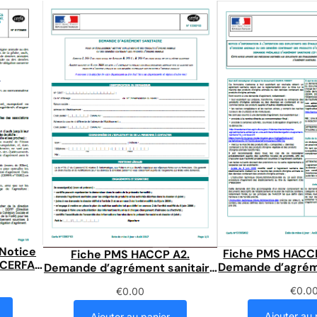
 Notice
Fiche PMS HACCP
Fiche PMS HACCP A2.
é CERFA
Demande d’agréme
Demande d’agrément sanitaire
CERFA N°
CERFA N°13983
€
0.0
€
0.00
Ajouter au 
Ajouter au panier