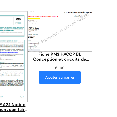
Fiche PMS HACCP B1.
Conception et circuits de
l’établissement
€
1.90
Ajouter au panier
 A2.1 Notice
nt sanitaire
13983