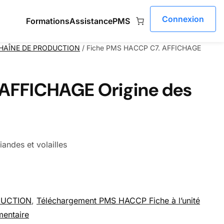
Connexion
Formations
Assistance
PMS
CHAÎNE DE PRODUCTION
/ Fiche PMS HACCP C7. AFFICHAGE
AFFICHAGE Origine des
ndes et volailles
ine des viandes et volailles
DUCTION
, 
Téléchargement PMS HACCP Fiche à l’unité
mentaire