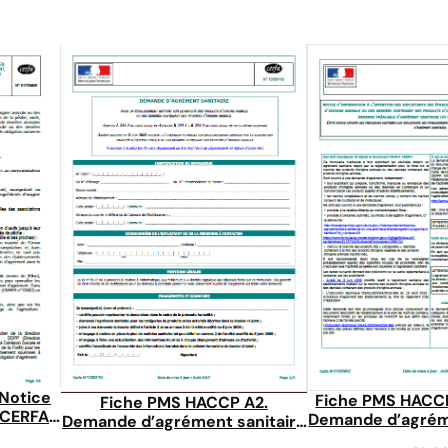
 Notice
Fiche PMS HACCP
Fiche PMS HACCP A2.
é CERFA
Demande d’agréme
Demande d’agrément sanitaire
CERFA N°
CERFA N°13983