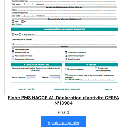
Fiche PMS HACCP A1. Déclaration d’activité CERFA
N°13984
€
0.00
Ajouter au panier