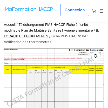
Aller au contenu
Connexion
Accueil
/
Téléchargement PMS HACCP Fiche à l'unité
modifiable Plan de Maîtrise Sanitaire hygiène alimentaire
/
B.
LOCAUX ET ÉQUIPEMENTS
/ Fiche PMS HACCP B4.1
Vérification des thermomètres