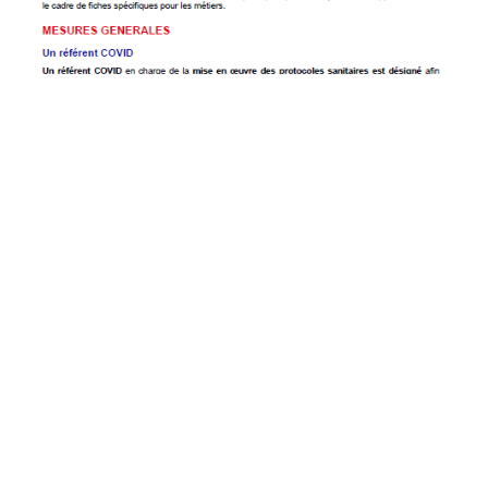
2.d_Protocole-sanitaire-renforce-commerces
(17/05/2021)
€
0.00